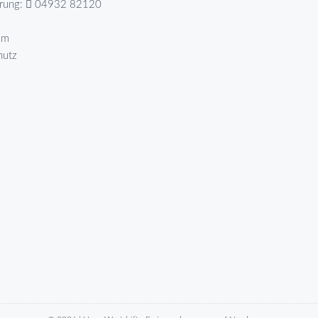
erung:
04932 82120
um
hutz