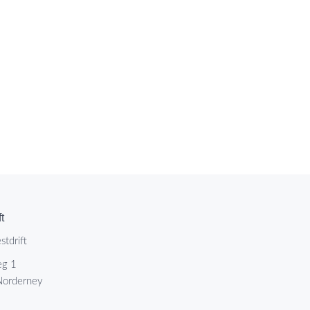
t
tdrift
eg 1
orderney